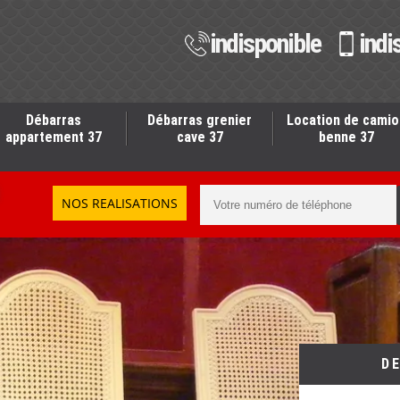
indisponible
indi
Débarras
Débarras grenier
Location de camio
appartement 37
cave 37
benne 37
NOS REALISATIONS
D