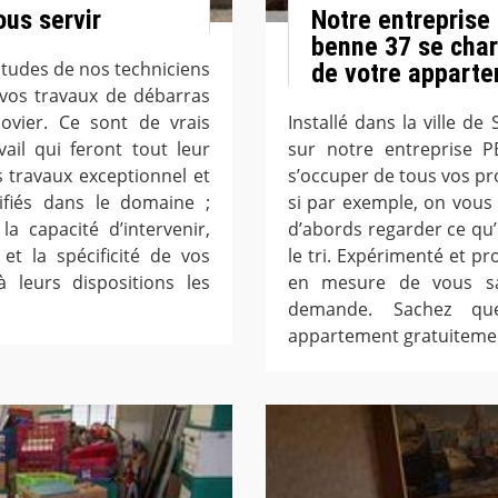
us servir
Notre entreprise
benne 37 se char
tudes de nos techniciens
de votre appart
 vos travaux de débarras
lovier. Ce sont de vrais
Installé dans la ville d
ail qui feront tout leur
sur notre entreprise 
s travaux exceptionnel et
s’occuper de tous vos pr
fiés dans le domaine ;
si par exemple, on vous
a capacité d’intervenir,
d’abords regarder ce qu’i
et la spécificité de vos
le tri. Expérimenté et p
 leurs dispositions les
en mesure de vous sat
demande. Sachez qu
appartement gratuitemen