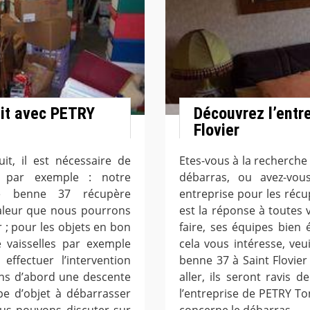
uit avec PETRY
Découvrez l’entr
Flovier
it, il est nécessaire de
Etes-vous à la recherche
e par exemple : notre
débarras, ou avez-vo
de benne 37 récupère
entreprise pour les réc
valeur que nous pourrons
est la réponse à toutes 
 ; pour les objets en bon
faire, ses équipes bien 
e vaisselles par exemple
cela vous intéresse, veu
ffectuer l’intervention
benne 37 à Saint Flovier
ons d’abord une descente
aller, ils seront ravis d
pe d’objet à débarrasser
l’entreprise de PETRY To
ous pouvons discuter sur
concerne le débarras.