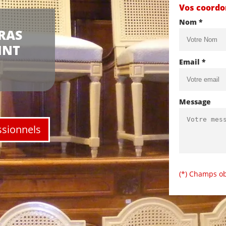
Vos coord
Nom *
RAS
INT
Email *
Message
ssionnels
(*) Champs ob