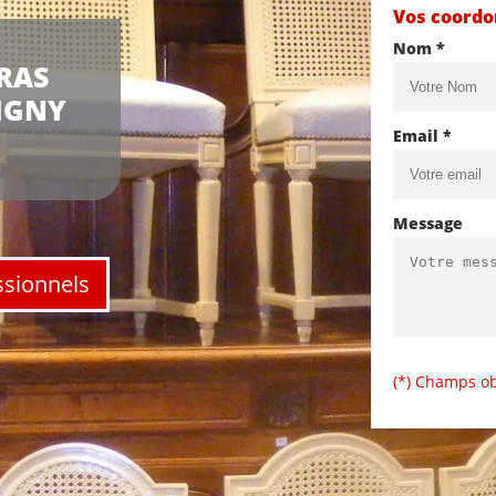
Vos coord
Nom *
RAS
IGNY
Email *
Message
ssionnels
(*) Champs ob