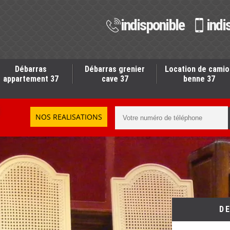
indisponible
indi
Débarras
Débarras grenier
Location de camio
appartement 37
cave 37
benne 37
NOS REALISATIONS
D