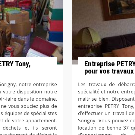
ETRY Tony,
Entreprise PETRY
pour vos travaux
origny, notre entreprise
Les travaux de débarr
 votre disposition notre
spécialité et notre entr
ir-faire dans le domaine.
maitrise bien. Disposan
 ne vous souciez plus de
entreprise PETRY Tony
os équipes de spécialistes
d’effectuer un travail d
et de votre appartement.
Sorigny. Vous pouvez c
déchets et ils seront
location de benne 37 qu
e traitement de déchet le
d’appartement, de d