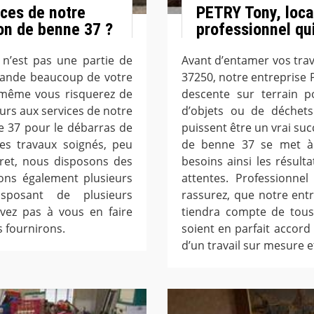
ices de notre
PETRY Tony, loca
on de benne 37 ?
professionnel qu
 n’est pas une partie de
Avant d’entamer vos tra
demande beaucoup de votre
37250, notre entreprise 
s-même vous risquerez de
descente sur terrain 
cours aux services de notre
d’objets ou de déchets
e 37 pour le débarras de
puissent être un vrai suc
es travaux soignés, peu
de benne 37 se met à 
ret, nous disposons des
besoins ainsi les résult
vons également plusieurs
attentes. Professionne
isposant de plusieurs
rassurez, que notre ent
vez pas à vous en faire
tiendra compte de tous
s fournirons.
soient en parfait accord 
d’un travail sur mesure e