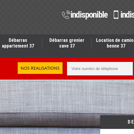
indisponible
indi
Débarras
Débarras grenier
Location de camio
appartement 37
cave 37
benne 37
NOS REALISATIONS
D