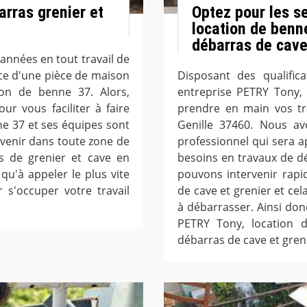
arras grenier et
Optez pour les s
location de benn
débarras de cave 
nnées en tout travail de
ce d'une pièce de maison
Disposant des qualifica
ion de benne 37. Alors,
entreprise PETRY Tony,
ur vous faciliter à faire
prendre en main vos tr
ne 37 et ses équipes sont
Genille 37460. Nous av
rvenir dans toute zone de
professionnel qui sera 
s de grenier et cave en
besoins en travaux de dé
 qu'à appeler le plus vite
pouvons intervenir rapi
s'occuper votre travail
de cave et grenier et cel
à débarrasser. Ainsi donc,
PETRY Tony, location
débarras de cave et greni