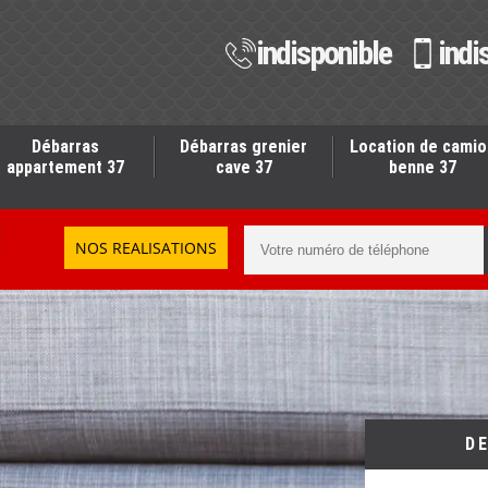
indisponible
indi
Débarras
Débarras grenier
Location de camio
appartement 37
cave 37
benne 37
NOS REALISATIONS
D