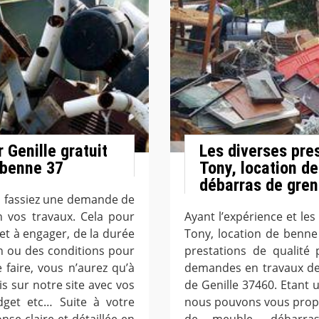
 Genille gratuit
Les diverses pre
 benne 37
Tony, location d
débarras de greni
s fassiez une demande de
 vos travaux. Cela pour
Ayant l’expérience et les
et à engager, de la durée
Tony, location de benn
ion ou des conditions pour
prestations de qualité 
e faire, vous n’aurez qu’à
demandes en travaux de 
s sur notre site avec vos
de Genille 37460. Etant 
dget etc… Suite à votre
nous pouvons vous propos
e claire et détaillée en
de meuble, débarras