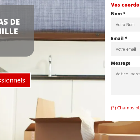
Vos coord
Nom *
AS DE
NILLE
Email *
Message
ssionnels
(*) Champs ob