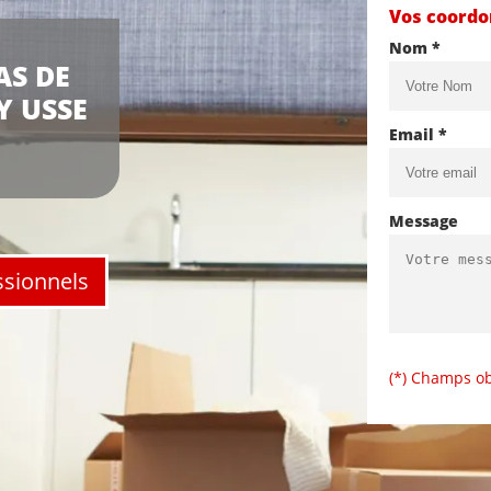
Vos coord
Nom *
AS DE
Y USSE
Email *
Message
ssionnels
(*) Champs ob