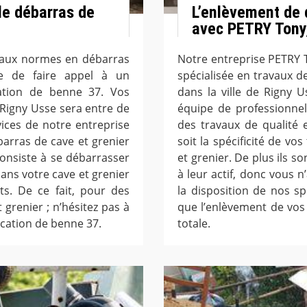
 le débarras de
L’enlèvement de 
avec PETRY Tony,
x aux normes en débarras
Notre entreprise PETRY T
le de faire appel à un
spécialisée en travaux d
ation de benne 37. Vos
dans la ville de Rigny 
 Rigny Usse sera entre de
équipe de professionnel
ices de notre entreprise
des travaux de qualité 
arras de cave et grenier
soit la spécificité de vos
onsiste à se débarrasser
et grenier. De plus ils s
ans votre cave et grenier
à leur actif, donc vous 
s. De ce fait, pour des
la disposition de nos sp
 grenier ; n’hésitez pas à
que l’enlèvement de vos 
ocation de benne 37.
totale.