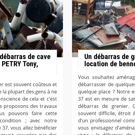
 débarras de cave
Un débarras de g
c PETRY Tony,
location de benn
Vous souhaitez aménag
er est souvent coûteux et
débarrasser de quelque
e la plupart des gens à ne
quelque place ? Notre e
nscience de cela et c’est
37 est en mesure de sat
us proposons des travaux
débarras de grenier. C
us pouvons faire cette
souvent difficile, étroit
condition ; avec notre
d’un professionnel com
37, vous allez bénéficier
vous envisagez d’aménag
mesure assurées par des
vivre ; le débarras de 