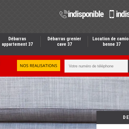
indisponible
indi
Débarras
Débarras grenier
Location de camio
appartement 37
cave 37
benne 37
NOS REALISATIONS
D