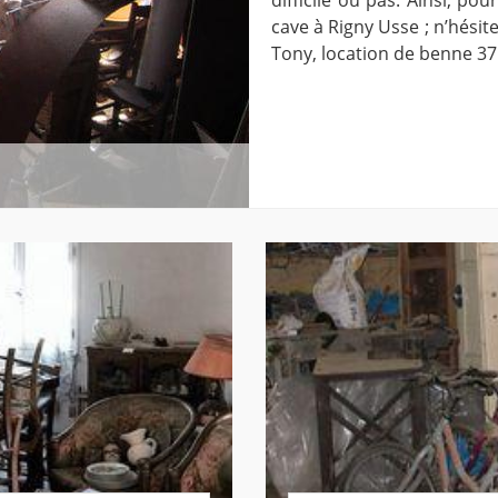
cave à Rigny Usse ; n’hésit
Tony, location de benne 37