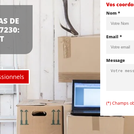
Vos coord
Nom *
AS DE
7230:
T
Email *
Message
ssionnels
(*) Champs ob