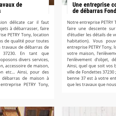
ravaux de
Une entreprise c
s
de débarras Fon
on délicate car il faut
Notre entreprise PETRY 
jets à débarrasser, faire
faire une descente sur
rise PETRY Tony, location
d’étudier les détails de 
s de qualité pour toutes
habitation). Vous pou
n travaux de débarras de
entreprise PETRY Tony, l
s 37230. En tant que
votre maison, l’enlèvem
oposons divers services,
l’enlèvement d’objet, 
n, accessoire de maison,
Ainsi, quel que soit vo
n etc… Ainsi, pour des
ville de Fondettes 37230 
e débarras de maison à
benne 37 est à votre en
 entreprise PETRY Tony,
que les travaux que nous