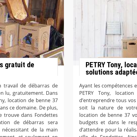
s gratuit de
PETRY Tony, loca
solutions adapté
n travail de débarras de
Ayant les compétences et
n lu, gratuitement. Dans
PETRY Tony, locatio
ny, location de benne 37
d’entreprendre tous vos 
dans ce domaine. De plus,
soit la nature de votr
e trouve dans Fondettes
location de benne 37 v
ation de débarras sera
budgets et dans le res
 nécessitant de la main
d’attendre pour la réali
itement, et seulement en
ville de Fondettes. Ain