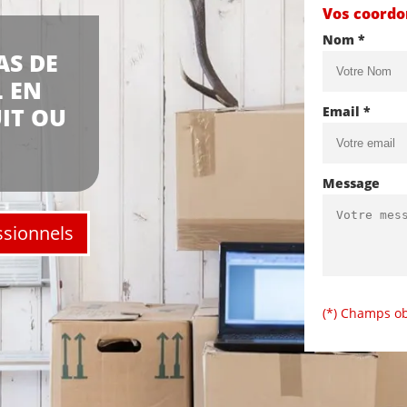
Vos coord
Nom *
AS DE
 EN
IT OU
Email *
Message
ssionnels
(*) Champs ob