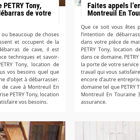
se PETRY Tony,
Faites appels l’e
débarras de votre
Montreuil En Tou
Que ce soit vous êtes p
n ou beaucoup de choses
l’intention de débarras
assent et occupent de la
dans votre pièce de mais
ébarras de cave, il est
PETRY Tony, location d
ce techniques et savoir-
dans ce domaine. PETRY 
PETRY Tony, location de
la porte de votre service
ous vos besoins quel que
travail qui vous satisfa
ume d’objet à débarrasser.
encore d’autre entrepris
s de cave à Montreuil En
domaine tel que PETRY T
prise PETRY Tony, location
Montreuil En Touraine 3
isfaire vos besoins.
assurance.