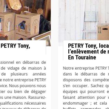
 PETRY Tony,
PETRY Tony, loca
l’enlèvement de 
En Touraine
ssionnel en débarras de
 de vidage de maison à
Notre entreprise PETRY T
 de plusieurs années
dans le débarras de 
e notre entreprise PETRY
disposons des compéten
ervice. Nous pouvons nous
s’en occuper. Sachez q
tier ou bien de dégager
équipes qui pourront 
ans une maison. Rassurez-
faisant attention pour
alifications nécessaires
endommager ; et cela 
 travaux de débarras de
buffets, commodes, c