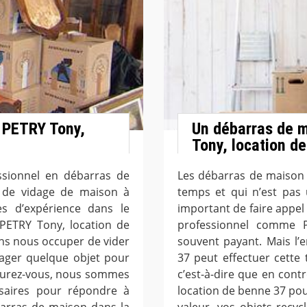
 PETRY Tony,
Un débarras de m
Tony, location d
ssionnel en débarras de
Les débarras de maison
 de vidage de maison à
temps et qui n’est pas 
es d’expérience dans le
important de faire appel 
PETRY Tony, location de
professionnel comme 
ns nous occuper de vider
souvent payant. Mais l’
ager quelque objet pour
37 peut effectuer cette
ssurez-vous, nous sommes
c’est-à-dire que en contr
ssaires pour répondre à
location de benne 37 pou
arras de maison dans la
valeur, vos objets recycl