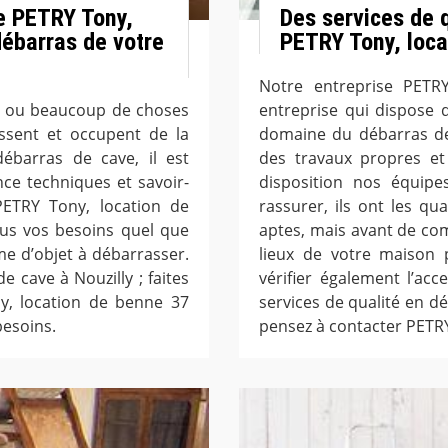
se PETRY Tony,
Des services de q
débarras de votre
PETRY Tony, loca
Notre entreprise PETR
n ou beaucoup de choses
entreprise qui dispose 
assent et occupent de la
domaine du débarras de
ébarras de cave, il est
des travaux propres et
ce techniques et savoir-
disposition nos équipe
PETRY Tony, location de
rassurer, ils ont les qua
ous vos besoins quel que
aptes, mais avant de com
ume d’objet à débarrasser.
lieux de votre maison 
e cave à Nouzilly ; faites
vérifier également l’acc
y, location de benne 37
services de qualité en d
besoins.
pensez à contacter PETRY