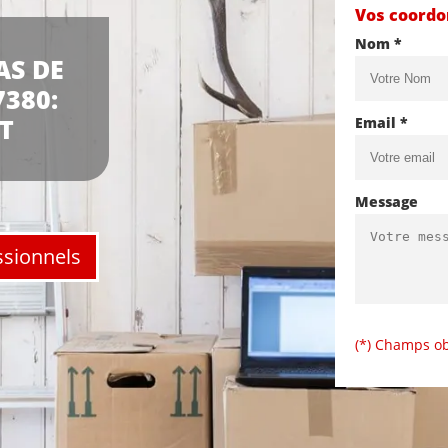
Vos coord
Nom *
AS DE
380:
T
Email *
Message
ssionnels
(*) Champs ob