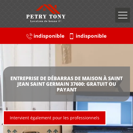
indisponible
indisponible
ENTREPRISE DE DÉBARRAS DE MAISON À SAINT
JEAN SAINT GERMAIN 37600: GRATUIT OU
PAYANT
Intervient également pour les professionnels