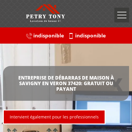
indisponible
indisponible
ENTREPRISE DE DÉBARRAS DE MAISON À
SAVIGNY EN VERON 37420: GRATUIT OU
PAYANT
Intervient également pour les professionnels