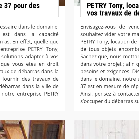
e 37 pour des
PETRY Tony, loca
vos travaux de d
cessaire dans le domaine.
Envisagez-vous de ve
est dans la capacité
souhaitez vider votre ma
ras. En effet, quelle que
PETRY Tony, location de
 entreprise PETRY Tony,
de tous objets encombra
solutions adapter à vos
Sachez que, nous metton
 que vous êtes en droit
dans votre projet ; afin 
avaux de débarras dans la
besoins et exigences. D
s fournir des travaux de
dans le domaine, notre 
débarras dans la ville de
37 est en mesure de rép
r notre entreprise PETRY
Ainsi, pensez à contact
s’occuper du débarras s