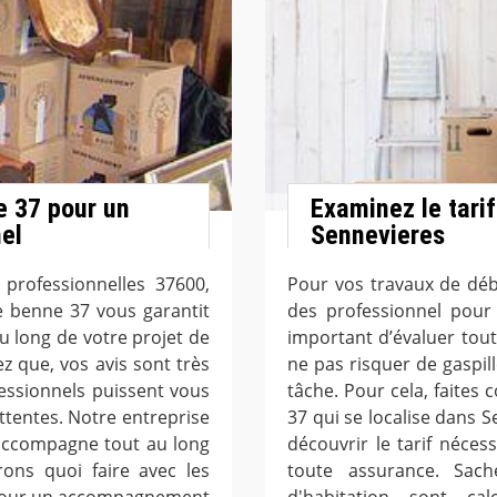
e 37 pour un
Examinez le tari
el
Sennevieres
professionnelles 37600,
Pour vos travaux de déb
e benne 37 vous garantit
des professionnel pour 
 long de votre projet de
important d’évaluer tou
 que, vos avis sont très
ne pas risquer de gaspil
essionnels puissent vous
tâche. Pour cela, faites
attentes. Notre entreprise
37 qui se localise dans
accompagne tout au long
découvrir le tarif néce
rons quoi faire avec les
toute assurance. Sac
, pour un accompagnement
d'habitation sont c