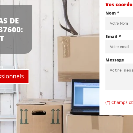
Vos coord
Nom *
AS DE
37600:
T
Email *
Message
ssionnels
(*) Champs ob