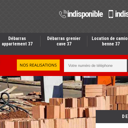
indisponible
indi
Débarras
Débarras grenier
Location de camio
appartement 37
cave 37
benne 37
NOS REALISATIONS
D