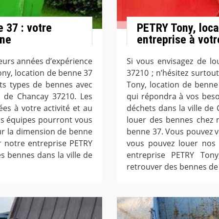
 37 : votre
PETRY Tony, loca
nne
entreprise à votr
ieurs années d’expérience
Si vous envisagez de lo
ony, location de benne 37
37210 ; n’hésitez surtou
nts types de bennes avec
Tony, location de benne
le de Chancay 37210. Les
qui répondra à vos beso
s à votre activité et au
déchets dans la ville de
os équipes pourront vous
louer des bennes chez n
sur la dimension de benne
benne 37. Vous pouvez v
ar notre entreprise PETRY
vous pouvez louer nos 
s bennes dans la ville de
entreprise PETRY Ton
retrouver des bennes de 