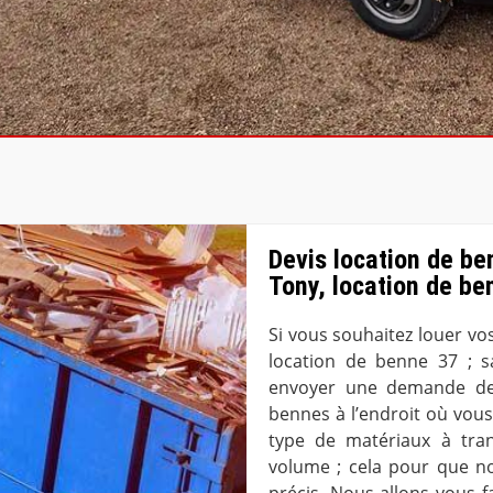
Devis location de b
Tony, location de be
Si vous souhaitez louer v
location de benne 37 ; s
envoyer une demande de 
bennes à l’endroit où vous
type de matériaux à tran
volume ; cela pour que no
précis. Nous allons vous f