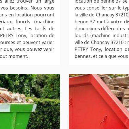
 allez trouver un large
location de benne 37 se
 vos besoins. Nous vous
vous conseiller sur le t
ons en location pourront
la ville de Chancay 37210
riaux lourds (machine
benne 37 met à votre di
 et autres. Les tarifs de
dimensions différentes 
 PETRY Tony, location de
lourds (machine industrie
bourses et peuvent varier
ville de Chancay 37210 ; 
ter que, vous pouvez venir
PETRY Tony, location d
 tout moment.
bennes, et cela que vous 