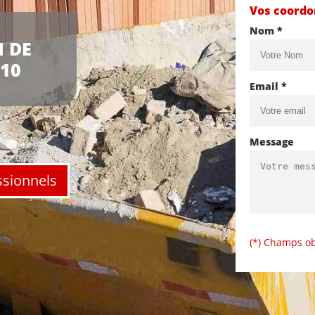
Vos coord
Nom *
 DE
10
Email *
Message
ssionnels
(*) Champs ob