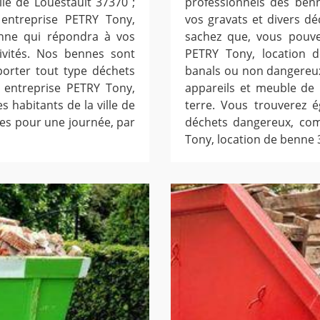
lle de Louestault 37370 ;
professionnels des ben
 entreprise PETRY Tony,
vos gravats et divers dé
enne qui répondra à vos
sachez que, vous pouve
ivités. Nos bennes sont
PETRY Tony, location d
porter tout type déchets
banals ou non dangereux, 
 entreprise PETRY Tony,
appareils et meuble de b
s habitants de la ville de
terre. Vous trouverez 
es pour une journée, par
déchets dangereux, com
Tony, location de benne 