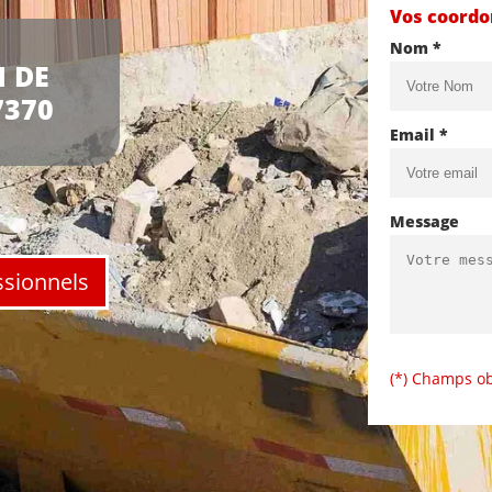
Vos coord
Nom *
 DE
7370
Email *
Message
ssionnels
(*) Champs ob