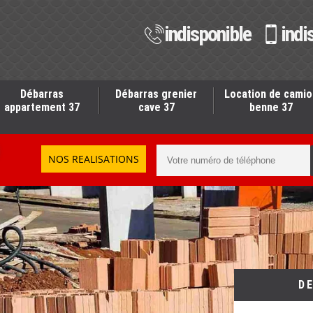
indisponible
indi
Débarras
Débarras grenier
Location de camio
appartement 37
cave 37
benne 37
NOS REALISATIONS
D