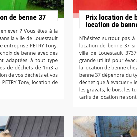
ion de benne 37
Prix location de
location de benn
enlever ? Vous êtes à la
ns la ville de Louestault
N’hésitez surtout pas à
tre entreprise PETRY Tony,
location de benne 37 si
 choix de benne avec des
ville de Louestault 37
nt adaptées à tout type
grande utilité pour évac
umes de déchets de 1m3 à
la location de benne che
tion de vos déchets et vos
benne 37 dépendra du ty
e PETRY Tony, location de
déchet que à évacuer « le
les gravats, le bois, les 
tarifs de location ne sont