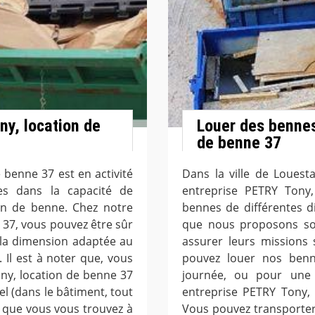
y, location de
Louer des bennes
de benne 37
 benne 37 est en activité
Dans la ville de Louest
s dans la capacité de
entreprise PETRY Tony
on de benne. Chez notre
bennes de différentes 
 37, vous pouvez être sûr
que nous proposons son
 la dimension adaptée au
assurer leurs missions 
Il est à noter que, vous
pouvez louer nos ben
ny, location de benne 37
journée, ou pour une 
el (dans le bâtiment, tout
entreprise PETRY Tony,
t que vous vous trouvez à
Vous pouvez transporter