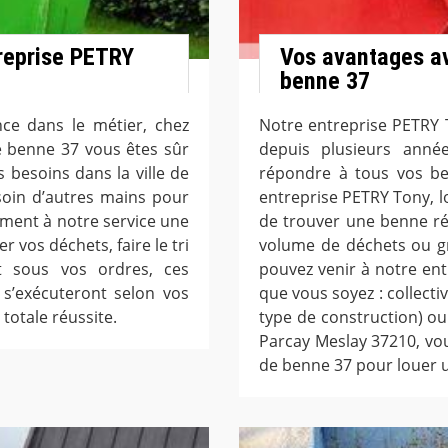
treprise PETRY
Vos avantages av
benne 37
ce dans le métier, chez
Notre entreprise PETRY T
e benne 37 vous êtes sûr
depuis plusieurs ann
besoins dans la ville de
répondre à tous vos be
soin d’autres mains pour
entreprise PETRY Tony, l
ement à notre service une
de trouver une benne ré
 vos déchets, faire le tri
volume de déchets ou gr
t sous vos ordres, ces
pouvez venir à notre en
 s’exécuteront selon vos
que vous soyez : collecti
 totale réussite.
type de construction) ou
Parcay Meslay 37210, vo
de benne 37 pour louer 