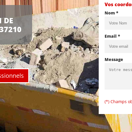
Vos coord
Nom *
 DE
37210
Email *
Message
ssionnels
(*) Champs ob