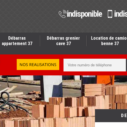
indisponible
indi
Débarras
Débarras grenier
Location de camio
appartement 37
cave 37
benne 37
NOS REALISATIONS
D