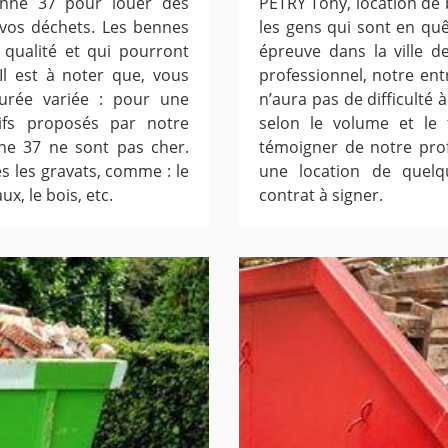
enne 37 pour louer des
PETRY Tony, location de
vos déchets. Les bennes
les gens qui sont en quê
qualité et qui pourront
épreuve dans la ville d
Il est à noter que, vous
professionnel, notre en
rée variée : pour une
n’aura pas de difficulté 
ifs proposés par notre
selon le volume et le
ne 37 ne sont pas cher.
témoigner de notre pro
 les gravats, comme : le
une location de quel
x, le bois, etc.
contrat à signer.