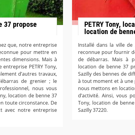
e 37 propose
PETRY Tony, loca
location de benn
achez que, notre entreprise
Installé dans la ville d
reconnue pour mettre en
reconnue pour fournir de
entes dimensions. Mais à
de débarras. Mais à pa
re entreprise PETRY Tony,
location de benne 37 pr
lement d’autres travaux,
Sazilly des bennes de di
ébarras de grenier ; le
à tout moment et à une 
rofessionnel, nous vous
nous mettons en locatio
ny, location de benne 37
d’activité. Ainsi, vous
en toute circonstance. De
Tony, location de benne
ct avec notre entreprise
Sazilly 37220.