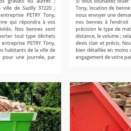
os gravats ou autres ;
Si vous souhaitez louer
ville de Sazilly 37220 ;
Tony, location de benne 
 entreprise PETRY Tony,
nous envoyer une demand
enne qui répondra à vos
nos bennes à l’endroit
ivités. Nos bennes sont
précision le type de ma
porter tout type déchets
distance, le volume ; ce
 entreprise PETRY Tony,
devis clair et précis. N
s habitants de la ville de
bien détaillée en moins 
s pour une journée, par
engagement de votre par