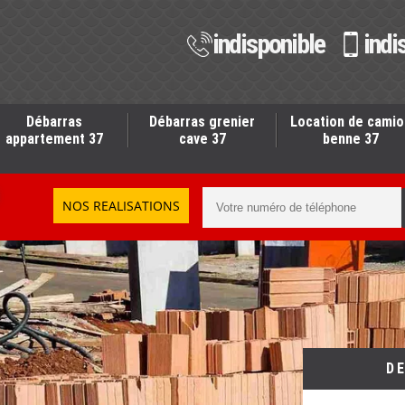
indisponible
indi
Débarras
Débarras grenier
Location de camio
appartement 37
cave 37
benne 37
NOS REALISATIONS
D