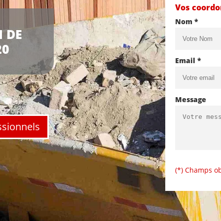
Vos coord
Nom *
 DE
20
Email *
Message
ssionnels
(*) Champs ob