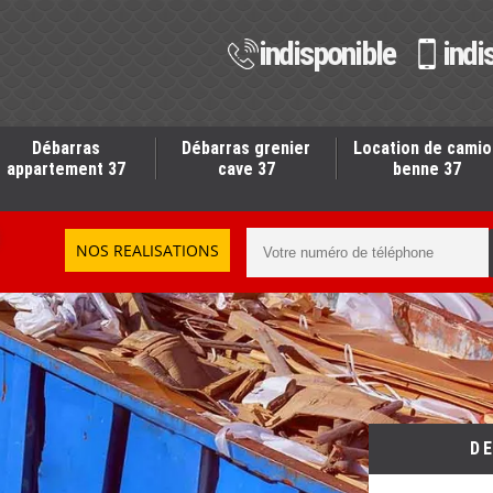
indisponible
indi
Débarras
Débarras grenier
Location de camio
appartement 37
cave 37
benne 37
NOS REALISATIONS
D