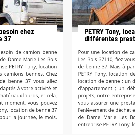
besoin chez
PETRY Tony, loca
e 37
différentes pres
 besoin de camion benne
Pour une location de c
e de Dame Marie Les Bois
Les Bois 37110, fiez-vou
ise PETRY Tony, location
de benne 37. Mais à par
rs camions bennes. Chez
PETRY Tony, location de
 de benne 37 vous allez
location de benne ; un 
aptés à votre activité et
d'appartement ; un déb
matériaux lourds, et cela,
projets, notre entrepri
out moment, vous pouvez
vous assurer une prestat
ny, location de benne 37
l’enlèvement de déchet et
our la journée, le mois,
de Dame Marie Les Bo
entreprise PETRY Tony, l