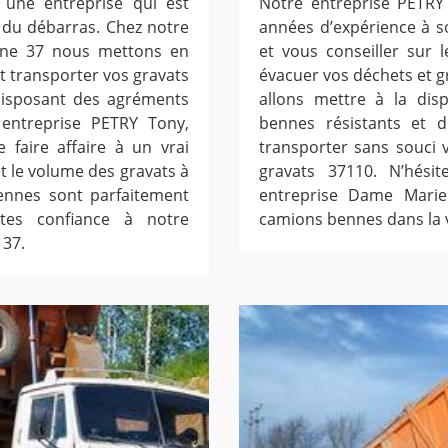
 une entreprise qui est
Notre entreprise PETRY
 du débarras. Chez notre
années d’expérience à s
enne 37 nous mettons en
et vous conseiller sur 
 transporter vos gravats
évacuer vos déchets et 
Disposant des agréments
allons mettre à la dis
 entreprise PETRY Tony,
bennes résistants et d
 faire affaire à un vrai
transporter sans souci 
et le volume des gravats à
gravats 37110. N’hési
ennes sont parfaitement
entreprise Dame Marie
aites confiance à notre
camions bennes dans la v
 37.