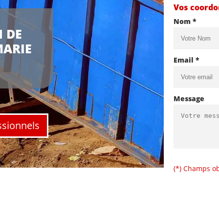
Vos coord
Nom *
 DE
MARIE
Email *
Message
ssionnels
(*) Champs ob