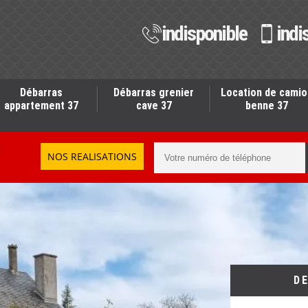
indisponible
indi
Débarras
Débarras grenier
Location de camio
appartement 37
cave 37
benne 37
NOS REALISATIONS
D