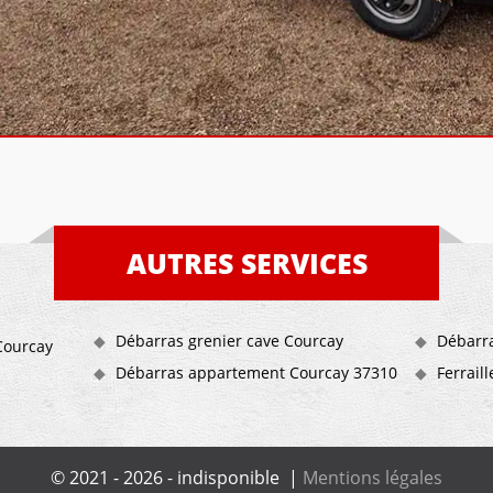
AUTRES SERVICES
Débarras grenier cave Courcay
Débarr
Courcay
Débarras appartement Courcay 37310
Ferrail
© 2021 - 2026 - indisponible |
Mentions légales