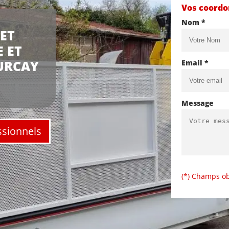
Vos coord
Nom *
ET
 ET
URCAY
Email *
Message
ssionnels
(*) Champs ob