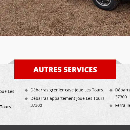
AUTRES SERVICES
Débarras grenier cave Joue Les Tours
Débarra
oue Les
37300
Débarras appartement Joue Les Tours
37300
Ferrail
 Tours