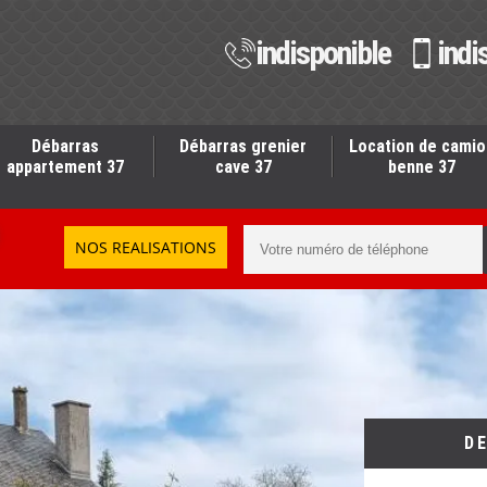
indisponible
indi
Débarras
Débarras grenier
Location de camio
appartement 37
cave 37
benne 37
NOS REALISATIONS
D