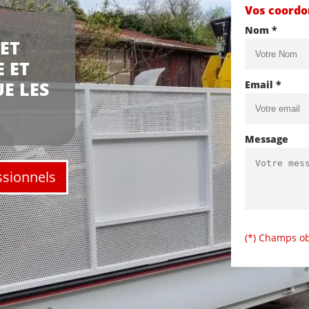
Vos coord
Nom *
ET
 ET
E LES
Email *
Message
ssionnels
(*) Champs ob