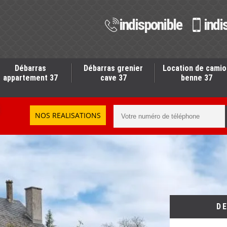
indisponible
indi
Débarras
Débarras grenier
Location de camio
appartement 37
cave 37
benne 37
NOS REALISATIONS
D