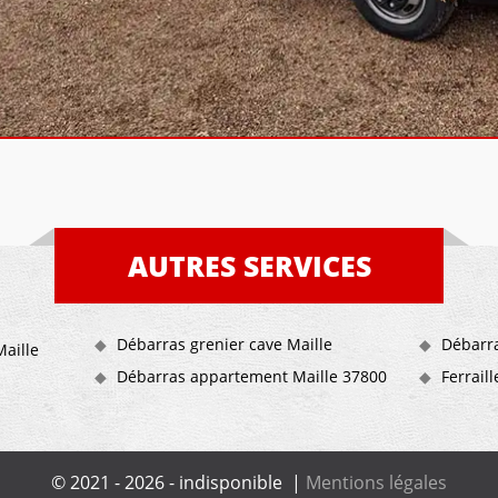
AUTRES SERVICES
Débarras grenier cave Maille
Débarra
aille
Débarras appartement Maille 37800
Ferrail
© 2021 - 2026 - indisponible |
Mentions légales