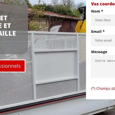
Vos coord
Nom *
ET
 ET
AILLE
Email *
Message
ssionnels
(*) Champs ob