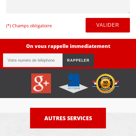
(*) Champs obligatoire
On vous rappelle immediatement
AUTRES SERVICES