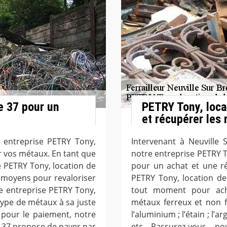
e 37 pour un
PETRY Tony, loca
et récupérer les
e entreprise PETRY Tony,
Intervenant à Neuville 
 vos métaux. En tant que
notre entreprise PETRY 
se PETRY Tony, location de
pour un achat et une r
 moyens pour revaloriser
PETRY Tony, location d
e entreprise PETRY Tony,
tout moment pour ache
type de métaux à sa juste
métaux ferreux et non fer
t pour le paiement, notre
l’aluminium ; l’étain ; l’arg
 37 propose de payer par
etc. Rassurez-vous, 