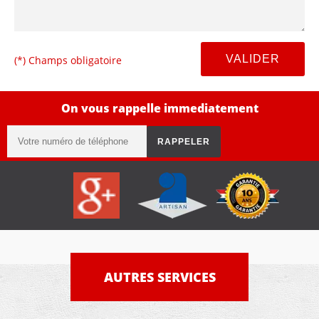
(*) Champs obligatoire
On vous rappelle immediatement
AUTRES SERVICES