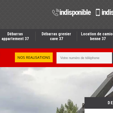
indisponible
indi
Débarras
Débarras grenier
Location de camio
appartement 37
cave 37
benne 37
NOS REALISATIONS
D