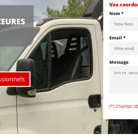
Vos coord
Nom *
ZEURES
Email *
Message
ssionnels
(*) Champs ob