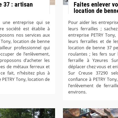
 37 : artisan
Faites enlever vo
location de benn
 une entreprise qui se
Pour aider les entrepris
re société est établie à
leurs ferrailles ; sach
posons nos services aux
entreprise PETRY Tony,
Y Tony, location de benne
leurs ferrailles et de 
illeur professionnel qui
location de benne 37 pe
occuper de l’enlèvement,
roulantes ; les fers sur
 proposons d’acheter les
ferraille à Yzeures 
ées de métaux ferreux et
déplacer chez vous et enl
e fait, n’hésitez plus à
Sur Creuse 37290 selon
e PETRY Tony, location de
confiance à PETRY Tony,
l’enlèvement de ferrai
environs.