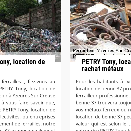
Tony, location de
PETRY Tony, loca
rachat métaux
errailles ; fiez-vous au
Pour les habitants à {v
PETRY Tony, location de
location de benne 37 pr
enir à Yzeures Sur Creuse
ferrailleur professionnel
 à vous faire savoir que,
benne 37 trouvera toujo
e PETRY Tony, location de
vos métaux ferreux ou n
lectivités, ou entreprises
location de benne 37 peu
ement de ferrailles, notre
valeur qui est selon le 
ne 37 propose également
entreprise PETRY Tony, 