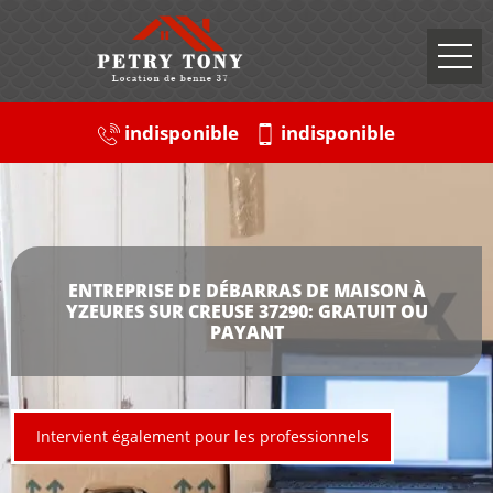
indisponible
indisponible
ENTREPRISE DE DÉBARRAS DE MAISON À
YZEURES SUR CREUSE 37290: GRATUIT OU
PAYANT
Intervient également pour les professionnels