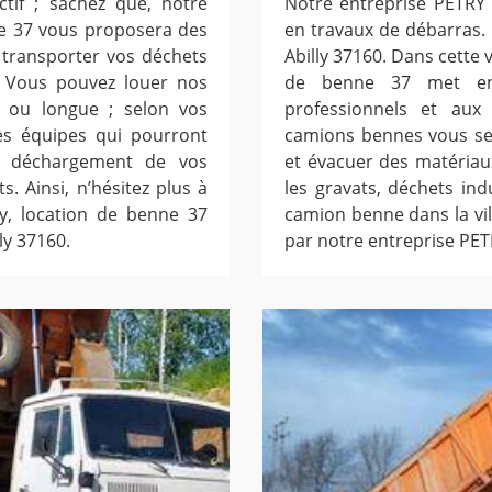
tif ; sachez que, notre
Notre entreprise PETRY 
ne 37 vous proposera des
en travaux de débarras. N
 transporter vos déchets
Abilly 37160. Dans cette 
0. Vous pouvez louer nos
de benne 37 met en
 ou longue ; selon vos
professionnels et aux 
es équipes qui pourront
camions bennes vous se
e déchargement de vos
et évacuer des matériaux
. Ainsi, n’hésitez plus à
les gravats, déchets indu
y, location de benne 37
camion benne dans la vill
ly 37160.
par notre entreprise PET