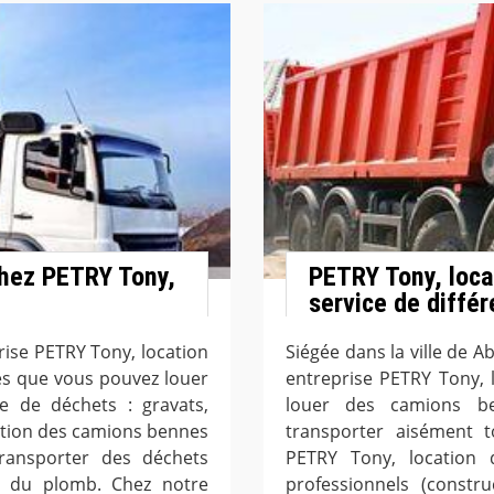
chez PETRY Tony,
PETRY Tony, loca
service de différ
prise PETRY Tony, location
Siégée dans la ville de A
s que vous pouvez louer
entreprise PETRY Tony, 
 de déchets : gravats,
louer des camions be
ition des camions bennes
transporter aisément t
ransporter des déchets
PETRY Tony, location 
ou du plomb. Chez notre
professionnels (constr