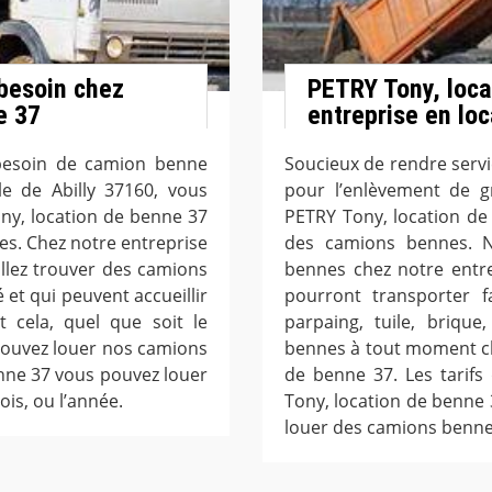
besoin chez
PETRY Tony, loca
e 37
entreprise en loc
 besoin de camion benne
Soucieux de rendre servic
le de Abilly 37160, vous
pour l’enlèvement de g
ny, location de benne 37
PETRY Tony, location de
s. Chez notre entreprise
des camions bennes. 
llez trouver des camions
bennes chez notre entr
 et qui peuvent accueillir
pourront transporter f
t cela, quel que soit le
parpaing, tuile, briqu
pouvez louer nos camions
bennes à tout moment ch
nne 37 vous pouvez louer
de benne 37. Les tarifs
is, ou l’année.
Tony, location de benne 3
louer des camions benne