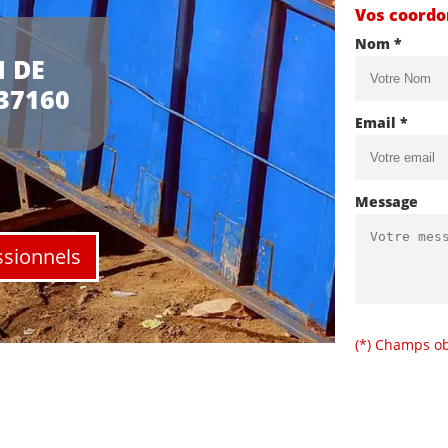
Vos coord
Nom *
 DE
37160
Email *
Message
ssionnels
(*) Champs ob