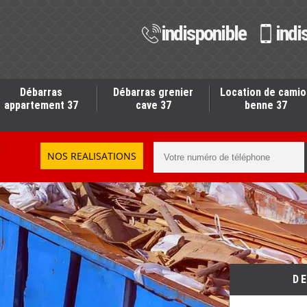
indisponible
indi
Débarras
Débarras grenier
Location de camio
appartement 37
cave 37
benne 37
NOS REALISATIONS
D