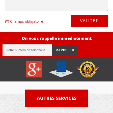
(*) Champs obligatoire
On vous rappelle immediatement
AUTRES SERVICES