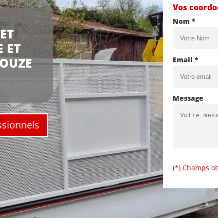
Vos coord
Nom *
ET
 ET
HOUZE
Email *
Message
ssionnels
(*) Champs ob