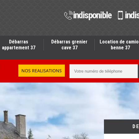
indisponible
indi
Débarras
Débarras grenier
Location de camio
appartement 37
cave 37
benne 37
NOS REALISATIONS
D