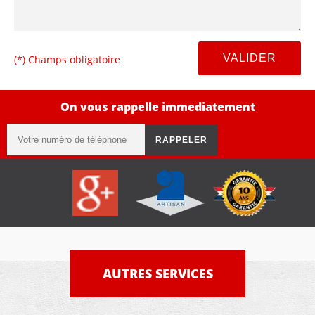
(*) Champs obligatoire
On vous rappelle immediatement
AUTRES SERVICES