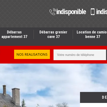
indisponible
indi
Débarras
Débarras grenier
Location de camio
appartement 37
cave 37
benne 37
NOS REALISATIONS
D