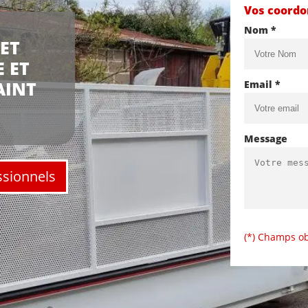
Vos coord
Nom *
ET
 ET
AINT
Email *
Message
ssionnels
(*) Champs ob